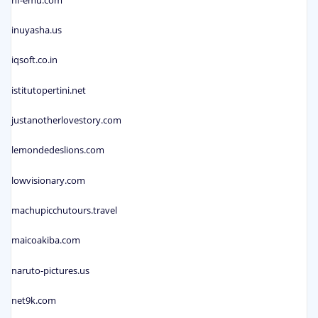
inuyasha.us
iqsoft.co.in
istitutopertini.net
justanotherlovestory.com
lemondedeslions.com
lowvisionary.com
machupicchutours.travel
maicoakiba.com
naruto-pictures.us
net9k.com