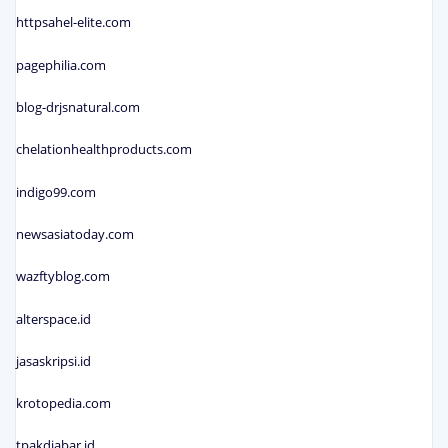
httpsahel-elite.com
pagephilia.com
blog-drjsnatural.com
chelationhealthproducts.com
indigo99.com
newsasiatoday.com
wazftyblog.com
alterspace.id
jasaskripsi.id
krotopedia.com
tpakdjabar.id