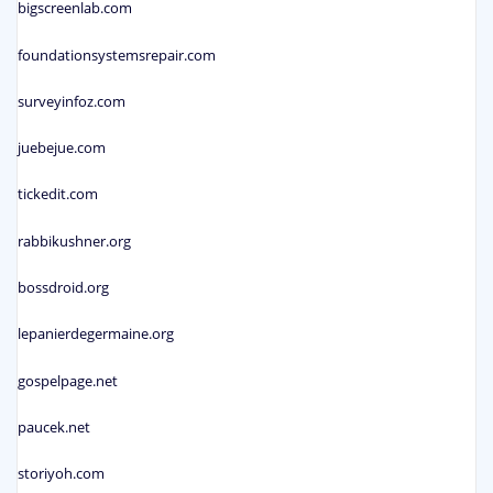
bigscreenlab.com
foundationsystemsrepair.com
surveyinfoz.com
juebejue.com
tickedit.com
rabbikushner.org
bossdroid.org
lepanierdegermaine.org
gospelpage.net
paucek.net
storiyoh.com