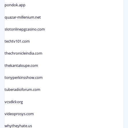
pondok.app
quazar-millenium.net
slotonlinepgcasino.com
techtv101.com
thechronicleindia.com
thekantaloupe.com
tonyperkinsshow.com
tuberadioforum.com
vcsdk9.org
videoprosys.com
whytheyhate.us