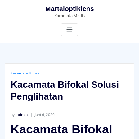
Skip
Martaloptiklens
to
Kacamata Medis
content
Kacamata Bifokal
Kacamata Bifokal Solusi
Penglihatan
by
admin
Juni 6, 2026
Kacamata Bifokal