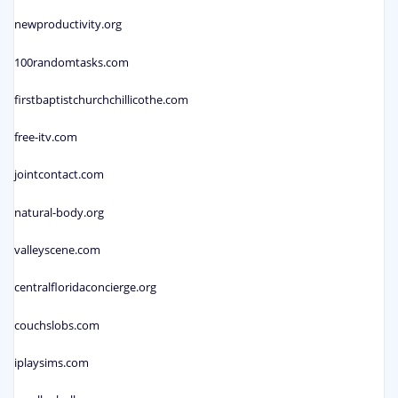
newproductivity.org
100randomtasks.com
firstbaptistchurchchillicothe.com
free-itv.com
jointcontact.com
natural-body.org
valleyscene.com
centralfloridaconcierge.org
couchslobs.com
iplaysims.com