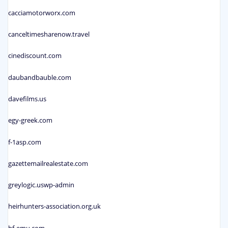
cacciamotorworx.com
canceltimesharenow.travel
cinediscount.com
daubandbauble.com
davefilms.us
egy-greek.com
f-1asp.com
gazettemailrealestate.com
greylogic.uswp-admin
heirhunters-association.org.uk
hf-emu.com