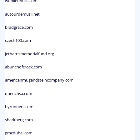
woollenhulls.com
autourdemusil.net
bradgrace.com
czech100.com
jetharrismemorialfund.org
abunchofcrock.com
americanmugandsteincompany.com
quenchsa.com
byrunners.com
sharkberg.com
gmcdubai.com